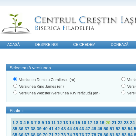
ACASĂ
DESPRE NOI
CE CREDEM
DONEAZĂ
CONTACT
Selectează versiunea
Versiunea Dumitru Cornilescu (ro)
Versi
Versiunea King James (en)
Versi
Versiunea Webster (versiunea KJV refăcută) (en)
Versi
Psalmii
1
2
3
4
5
6
7
8
9
10
11
12
13
14
15
16
17
18
19
20
21
22
23
24
35
36
37
38
39
40
41
42
43
44
45
46
47
48
49
50
51
52
53
54
65
66
67
68
69
70
71
72
73
74
75
76
77
78
79
80
81
82
83
84