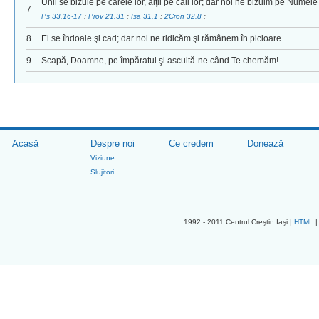
Unii se bizuie pe carele lor, alţii pe caii lor; dar noi ne bizuim pe Num
7
Ps 33.16-17
;
Prov 21.31
;
Isa 31.1
;
2Cron 32.8
;
8
Ei se îndoaie şi cad; dar noi ne ridicăm şi rămânem în picioare.
9
Scapă, Doamne, pe împăratul şi ascultă-ne când Te chemăm!
Acasă
Despre noi
Ce credem
Donează
Viziune
Slujitori
1992 - 2011 Centrul Creştin Iaşi |
HTML