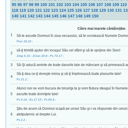
95
96
97
98
99
100
101
102
103
104
105
106
107
108
109
110
118
119
120
121
122
123
124
125
126
127
128
129
130
131
1
140
141
142
143
144
145
146
147
148
149
150
Către mai marele cântăreţilor.
1
Să te asculte Domnul în ziua necazului, să te ocrotească Numele Dumnez
Prov 18.10
;
să-ţi trimită ajutor din locaşul Său cel sfânt şi să te sprijine din Sion!
2
1Imp 6.16
;
2Cron 20.8
;
Ps 73.17
;
3
Să-Şi aducă aminte de toate darurile tale de mâncare şi să primească arde
Să-ţi dea ce-ţi doreşte inima şi să-ţi împlinească toate planurile tale!
4
Ps 21.2
;
Atunci noi ne vom bucura de biruinţa ta şi vom flutura steagul în Nume
5
asculte toate dorinţele tale!
Ps 9.14
;
Ex 17.15
;
Ps 60.4
;
Ştiu de acum că Domnul scapă pe unsul Său şi-i va răspunde din ceruri, di
6
atotputernic al dreptei Lui.
Ps 2.2
;