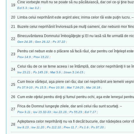
Cine vorbeşte mult nu se poate să nu păcătuiască, dar cel ce-şi ţine buz
19
Ecl 5.3
;
Iac 3.2
;
20
Limba celui neprihănit este argint ales; inima celor răi este puţin lucru. –
21
Buzele celui neprihănit înviorează pe mulţi oameni, dar nebunii mor fiin
Binecuvântarea Domnului îmbogăţeşte şi El nu lasă să fie urmată de nic
22
Gen 24.35
;
Gen 26.12
;
Ps 37.22
;
Pentru cel nebun este o plăcere să facă răul, dar pentru cel înţelept est
23
Prov 14.9
;
Prov 15.21
;
Celui rău de ce se teme aceea i se întâmplă, dar celor neprihăniţi li se î
24
Iov 15.21
;
Ps 145.19
;
Mat 5.6
;
1Ioan 5.14-15
;
Cum trece vârtejul, aşa piere cel rău; dar cel neprihănit are temelii veşni
25
Ps 37.9-10
;
Ps 15.5
;
Prov 10.30
;
Mat 7.24-25
;
Mat 16.18
;
26
Cum este oţetul pentru dinţi şi fumul pentru ochi, aşa este leneşul pentru c
Frica de Domnul lungeşte zilele, dar anii celui rău sunt scurtaţi. –
27
Prov 9.11
;
Iov 15.32-33
;
Iov 22.16
;
Ps 55.23
;
Ecl 7.17
;
Aşteptarea celor neprihăniţi nu va fi decât bucurie, dar nădejdea celor răi
28
Iov 8.13
;
Iov 11.20
;
Ps 112.10
;
Prov 11.7
;
Ps 1.6
;
Ps 37.20
;