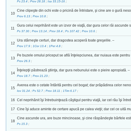
Ps 23.4
;
Prov 28.18
;
Isa 33.15-16
;
Cine clipeşte din ochi este o pricină de întristare, şi cine are o gură nes
10
Prov 6.13
;
Prov 10.8
;
Gura celui neprihănit este un izvor de viaţă, dar gura celor răi ascunde si
11
Ps 37.30
;
Prov 13.14
;
Prov 18.4
;
Ps 107.42
;
Prov 10.6
;
Ura stârneşte certuri, dar dragostea acoperă toate greşelile. –
12
Prov 17.9
;
1Cor 13.4
;
1Pet 4.8
;
Pe buzele omului priceput se află înţelepciunea, dar nuiaua este pentru 
13
Prov 26.3
;
Înţelepţii păstrează ştiinţa, dar gura nebunului este o pieire apropiată. –
14
Prov 18.7
;
Prov 21.23
;
Averea este o cetate întărită pentru cel bogat; dar prăpădirea celor nenoro
15
Iov 31.24
;
Ps 52.7
;
Prov 18.11
;
1Tim 6.17
;
16
Cel neprihănit îşi întrebuinţează câştigul pentru viaţă, iar cel rău îşi înt
17
Cine îşi aduce aminte de certare apucă pe calea vieţii; dar cel ce uită m
Cine ascunde ura, are buze mincinoase, şi cine răspândeşte bârfele es
18
Ps 15.3
;