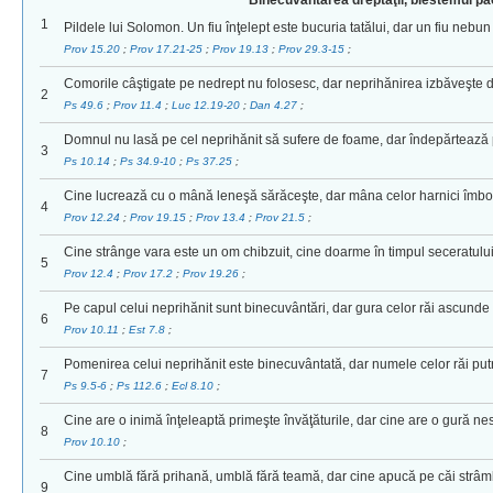
Binecuvântarea dreptăţii, blestemul păc
1
Pildele lui Solomon. Un fiu înţelept este bucuria tatălui, dar un fiu neb
Prov 15.20
;
Prov 17.21-25
;
Prov 19.13
;
Prov 29.3-15
;
Comorile câştigate pe nedrept nu folosesc, dar neprihănirea izbăveşte d
2
Ps 49.6
;
Prov 11.4
;
Luc 12.19-20
;
Dan 4.27
;
Domnul nu lasă pe cel neprihănit să sufere de foame, dar îndepărtează p
3
Ps 10.14
;
Ps 34.9-10
;
Ps 37.25
;
Cine lucrează cu o mână leneşă sărăceşte, dar mâna celor harnici îmbo
4
Prov 12.24
;
Prov 19.15
;
Prov 13.4
;
Prov 21.5
;
Cine strânge vara este un om chibzuit, cine doarme în timpul seceratului
5
Prov 12.4
;
Prov 17.2
;
Prov 19.26
;
Pe capul celui neprihănit sunt binecuvântări, dar gura celor răi ascunde s
6
Prov 10.11
;
Est 7.8
;
Pomenirea celui neprihănit este binecuvântată, dar numele celor răi put
7
Ps 9.5-6
;
Ps 112.6
;
Ecl 8.10
;
Cine are o inimă înţeleaptă primeşte învăţăturile, dar cine are o gură ne
8
Prov 10.10
;
Cine umblă fără prihană, umblă fără teamă, dar cine apucă pe căi strâm
9