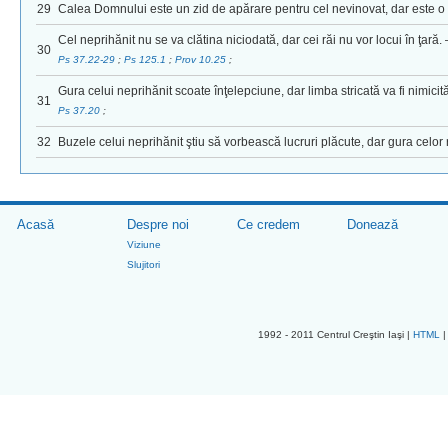
29
Calea Domnului este un zid de apărare pentru cel nevinovat, dar este o t
Cel neprihănit nu se va clătina niciodată, dar cei răi nu vor locui în ţară. 
30
Ps 37.22-29
;
Ps 125.1
;
Prov 10.25
;
Gura celui neprihănit scoate înţelepciune, dar limba stricată va fi nimicită
31
Ps 37.20
;
32
Buzele celui neprihănit ştiu să vorbească lucruri plăcute, dar gura celor 
Acasă
Despre noi
Ce credem
Donează
Viziune
Slujitori
1992 - 2011 Centrul Creştin Iaşi |
HTML