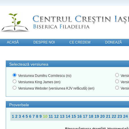
ACASĂ
DESPRE NOI
CE CREDEM
DONEAZĂ
CONTACT
Selectează versiunea
Versiunea Dumitru Cornilescu (ro)
Versi
Versiunea King James (en)
Versi
Versiunea Webster (versiunea KJV refăcută) (en)
Versi
Proverbele
1
2
3
4
5
6
7
8
9
10
11
12
13
14
15
16
17
18
19
20
21
22
23
24