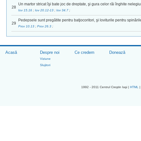
Un martor stricat îşi bate joc de dreptate, şi gura celor răi înghite nelegiu
28
Iov 15.16
;
Iov 20.12-13
;
Iov 34.7
;
Pedepsele sunt pregătite pentru batjocoritori, şi loviturile pentru spinăril
29
Prov 10.13
;
Prov 26.3
;
Acasă
Despre noi
Ce credem
Donează
Viziune
Slujitori
1992 - 2011 Centrul Creştin Iaşi |
HTML