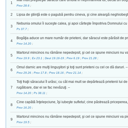
Mai mult preţuieşte săracul care umblă în neprihănirea lui, decât un boga
1
Prov 28.6
;
2
Lipsa de ştiinţă este o pagubă pentru cineva, şi cine aleargă neghiobeşt
Nebunia omului îi suceşte calea, şi apoi cârteşte împotriva Domnului cu 
3
Ps 37.7
;
Bogăţia aduce un mare număr de prieteni, dar săracul este părăsit de pri
4
Prov 14.20
;
Martorul mincinos nu rămâne nepedepsit, şi cel ce spune minciuni nu v
5
Prov 19.9
;
Ex 23.1
;
Deut 19.16-19
;
Prov 6.19
;
Prov 21.28
;
Omul darnic are mulţi linguşitori şi toţi sunt prieteni cu cel ce dă daruri. –
6
Prov 29.26
;
Prov 17.8
;
Prov 18.16
;
Prov 21.14
;
Toţi fraţii săracului îl urăsc; cu cât mai mult se depărtează prietenii lui d
7
rugătoare, dar ei se fac nevăzuţi. –
Prov 14.20
;
Ps 38.11
;
Cine capătă înţelepciune, îşi iubeşte sufletul; cine păstrează priceperea,
8
Prov 16.20
;
Martorul mincinos nu rămâne nepedepsit, şi cel ce spune minciuni va pie
9
Prov 19.5
;