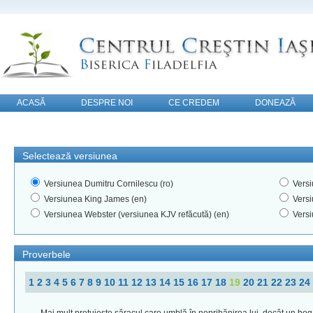
ACASĂ
DESPRE NOI
CE CREDEM
DONEAZĂ
CONTACT
Selectează versiunea
Versiunea Dumitru Cornilescu (ro)
Versi
Versiunea King James (en)
Versi
Versiunea Webster (versiunea KJV refăcută) (en)
Versi
Proverbele
1
2
3
4
5
6
7
8
9
10
11
12
13
14
15
16
17
18
19
20
21
22
23
24