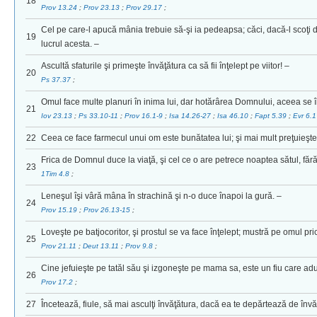
18
Prov 13.24
;
Prov 23.13
;
Prov 29.17
;
Cel pe care-l apucă mânia trebuie să-şi ia pedeapsa; căci, dacă-l scoţi di
19
lucrul acesta. –
Ascultă sfaturile şi primeşte învăţătura ca să fii înţelept pe viitor! –
20
Ps 37.37
;
Omul face multe planuri în inima lui, dar hotărârea Domnului, aceea se î
21
Iov 23.13
;
Ps 33.10-11
;
Prov 16.1-9
;
Isa 14.26-27
;
Isa 46.10
;
Fapt 5.39
;
Evr 6.
22
Ceea ce face farmecul unui om este bunătatea lui; şi mai mult preţuieşt
Frica de Domnul duce la viaţă, şi cel ce o are petrece noaptea sătul, fără
23
1Tim 4.8
;
Leneşul îşi vâră mâna în strachină şi n-o duce înapoi la gură. –
24
Prov 15.19
;
Prov 26.13-15
;
Loveşte pe batjocoritor, şi prostul se va face înţelept; mustră pe omul pric
25
Prov 21.11
;
Deut 13.11
;
Prov 9.8
;
Cine jefuieşte pe tatăl său şi izgoneşte pe mama sa, este un fiu care adu
26
Prov 17.2
;
27
Încetează, fiule, să mai asculţi învăţătura, dacă ea te depărtează de învăţ