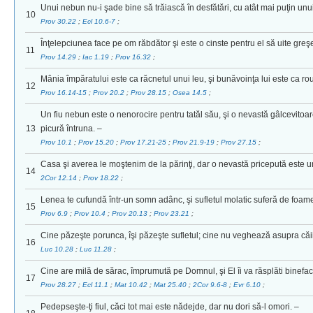
Unui nebun nu-i şade bine să trăiască în desfătări, cu atât mai puţin un
10
Prov 30.22
;
Ecl 10.6-7
;
Înţelepciunea face pe om răbdător şi este o cinste pentru el să uite greşe
11
Prov 14.29
;
Iac 1.19
;
Prov 16.32
;
Mânia împăratului este ca răcnetul unui leu, şi bunăvoinţa lui este ca ro
12
Prov 16.14-15
;
Prov 20.2
;
Prov 28.15
;
Osea 14.5
;
Un fiu nebun este o nenorocire pentru tatăl său, şi o nevastă gâlcevitoa
13
picură întruna. –
Prov 10.1
;
Prov 15.20
;
Prov 17.21-25
;
Prov 21.9-19
;
Prov 27.15
;
Casa şi averea le moştenim de la părinţi, dar o nevastă pricepută este 
14
2Cor 12.14
;
Prov 18.22
;
Lenea te cufundă într-un somn adânc, şi sufletul molatic suferă de foame
15
Prov 6.9
;
Prov 10.4
;
Prov 20.13
;
Prov 23.21
;
Cine păzeşte porunca, îşi păzeşte sufletul; cine nu veghează asupra căii
16
Luc 10.28
;
Luc 11.28
;
Cine are milă de sărac, împrumută pe Domnul, şi El îi va răsplăti binefa
17
Prov 28.27
;
Ecl 11.1
;
Mat 10.42
;
Mat 25.40
;
2Cor 9.6-8
;
Evr 6.10
;
Pedepseşte-ţi fiul, căci tot mai este nădejde, dar nu dori să-l omori. –