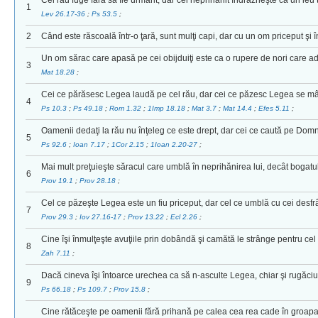
Cel rău fuge fără să fie urmărit, dar cel neprihănit îndrăzneşte ca un leu 
1
Lev 26.17-36
;
Ps 53.5
;
2
Când este răscoală într-o ţară, sunt mulţi capi, dar cu un om priceput şi 
Un om sărac care apasă pe cei obijduiţi este ca o rupere de nori care a
3
Mat 18.28
;
Cei ce părăsesc Legea laudă pe cel rău, dar cei ce păzesc Legea se mâ
4
Ps 10.3
;
Ps 49.18
;
Rom 1.32
;
1Imp 18.18
;
Mat 3.7
;
Mat 14.4
;
Efes 5.11
;
Oamenii dedaţi la rău nu înţeleg ce este drept, dar cei ce caută pe Domnu
5
Ps 92.6
;
Ioan 7.17
;
1Cor 2.15
;
1Ioan 2.20-27
;
Mai mult preţuieşte săracul care umblă în neprihănirea lui, decât bogatu
6
Prov 19.1
;
Prov 28.18
;
Cel ce păzeşte Legea este un fiu priceput, dar cel ce umblă cu cei desfrân
7
Prov 29.3
;
Iov 27.16-17
;
Prov 13.22
;
Ecl 2.26
;
Cine îşi înmulţeşte avuţiile prin dobândă şi camătă le strânge pentru cel 
8
Zah 7.11
;
Dacă cineva îşi întoarce urechea ca să n-asculte Legea, chiar şi rugăciu
9
Ps 66.18
;
Ps 109.7
;
Prov 15.8
;
Cine rătăceşte pe oamenii fără prihană pe calea cea rea cade în groapa