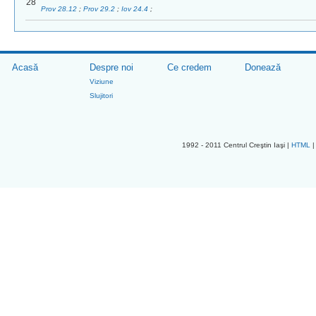
28
Prov 28.12
;
Prov 29.2
;
Iov 24.4
;
Acasă
Despre noi
Ce credem
Donează
Viziune
Slujitori
1992 - 2011 Centrul Creştin Iaşi |
HTML