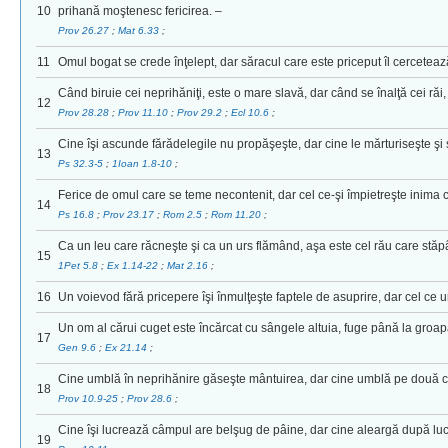
10
prihană moştenesc fericirea. –
Prov 26.27
;
Mat 6.33
;
11
Omul bogat se crede înţelept, dar săracul care este priceput îl cerceteaz
Când biruie cei neprihăniţi, este o mare slavă, dar când se înalţă cei răi
12
Prov 28.28
;
Prov 11.10
;
Prov 29.2
;
Ecl 10.6
;
Cine îşi ascunde fărădelegile nu propăşeşte, dar cine le mărturiseşte şi 
13
Ps 32.3-5
;
1Ioan 1.8-10
;
Ferice de omul care se teme necontenit, dar cel ce-şi împietreşte inima 
14
Ps 16.8
;
Prov 23.17
;
Rom 2.5
;
Rom 11.20
;
Ca un leu care răcneşte şi ca un urs flămând, aşa este cel rău care stă
15
1Pet 5.8
;
Ex 1.14-22
;
Mat 2.16
;
16
Un voievod fără pricepere îşi înmulţeşte faptele de asuprire, dar cel ce ur
Un om al cărui cuget este încărcat cu sângele altuia, fuge până la groap
17
Gen 9.6
;
Ex 21.14
;
Cine umblă în neprihănire găseşte mântuirea, dar cine umblă pe două c
18
Prov 10.9-25
;
Prov 28.6
;
Cine îşi lucrează câmpul are belşug de pâine, dar cine aleargă după luc
19