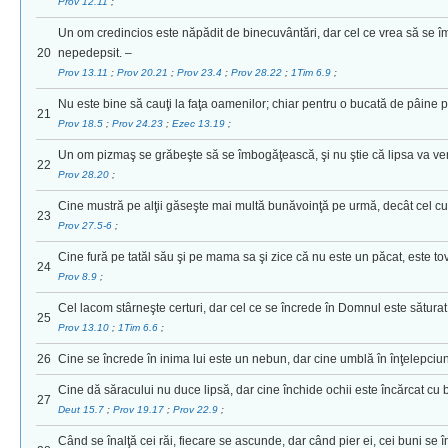
Prov 12.11
;
Un om credincios este năpădit de binecuvântări, dar cel ce vrea să s
20
nepedepsit. –
Prov 13.11
;
Prov 20.21
;
Prov 23.4
;
Prov 28.22
;
1Tim 6.9
;
Nu este bine să cauţi la faţa oamenilor; chiar pentru o bucată de pâine
21
Prov 18.5
;
Prov 24.23
;
Ezec 13.19
;
Un om pizmaş se grăbeşte să se îmbogăţească, şi nu ştie că lipsa va ven
22
Prov 28.20
;
Cine mustră pe alţii găseşte mai multă bunăvoinţă pe urmă, decât cel cu 
23
Prov 27.5-6
;
Cine fură pe tatăl său şi pe mama sa şi zice că nu este un păcat, este tov
24
Prov 8.9
;
Cel lacom stârneşte certuri, dar cel ce se încrede în Domnul este săturat
25
Prov 13.10
;
1Tim 6.6
;
26
Cine se încrede în inima lui este un nebun, dar cine umblă în înţelepciun
Cine dă săracului nu duce lipsă, dar cine închide ochii este încărcat cu 
27
Deut 15.7
;
Prov 19.17
;
Prov 22.9
;
Când se înalţă cei răi, fiecare se ascunde, dar când pier ei, cei buni se 