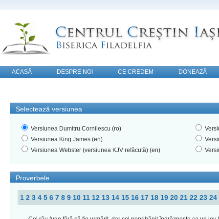
ACASĂ
DESPRE NOI
CE CREDEM
DONEAZĂ
CONTACT
Selectează versiunea
Versiunea Dumitru Cornilescu (ro)
Versi
Versiunea King James (en)
Versi
Versiunea Webster (versiunea KJV refăcută) (en)
Versi
Proverbele
1
2
3
4
5
6
7
8
9
10
11
12
13
14
15
16
17
18
19
20
21
22
23
24