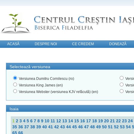
ACASĂ
DESPRE NOI
CE CREDEM
DONEAZĂ
CONTACT
Selectează versiunea
Versiunea Dumitru Cornilescu (ro)
Versi
Versiunea King James (en)
Versi
Versiunea Webster (versiunea KJV refăcută) (en)
Versi
Isaia
1
2
3
4
5
6
7
8
9
10
11
12
13
14
15
16
17
18
19
20
21
22
23
24
35
36
37
38
39
40
41
42
43
44
45
46
47
48
49
50
51
52
53
54
65
66