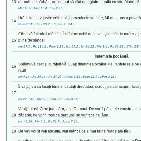
13
adunări de sărbătoare, nu pot să văd nelegiuirea unită cu sărbătoarea!
Mat 15.9
;
Ioel 1.14
;
Ioel 2.15
;
Urăsc lunile voastre cele noi şi praznicele voastre; Mi-au ajuns o povară,
14
Num 28.11
;
Lev 23.2
;
Pl
;
Isa 43.24
;
Când vă întindeţi mâinile, Îmi întorc ochii de la voi; şi oricât de mult v-aţi
15
pline de sânge!
Iov 27.9
;
Ps 134.2
;
Prov 1.28
;
Isa 59.2
;
Ier 14.12
;
Mic 3.4
;
Ps 66.18
;
1Tim 2.8
Îndemn la pocăinţă.
Spălaţi-vă deci şi curăţaţi-vă! Luaţi dinaintea ochilor Mei faptele rele pe c
16
răul!
Ier 4.14
;
Ps 34.14
;
Ps 37.27
;
Amos 5.15
;
Rom 12.9
;
1Pet 3.11
;
Învăţaţi-vă să faceţi binele, căutaţi dreptatea, ocrotiţi pe cel asuprit, fac
17
–
Ier 22.3-16
;
Mic 6.8
;
Zah 7.9
;
Zah 8.16
;
Veniţi totuşi să ne judecăm, zice Domnul. De vor fi păcatele voastre cum
18
zăpada; de vor fi roşii ca purpura, se vor face ca lâna.
Isa 43.26
;
Mic 6.2
;
Ps 51.7
;
Apoc 7.14
;
19
De veţi voi şi veţi asculta, veţi mânca cele mai bune roade ale ţării;