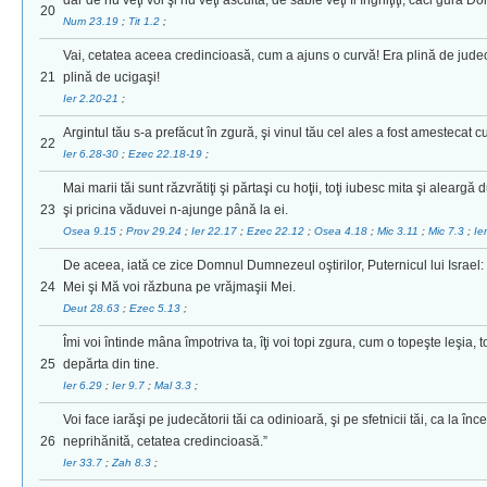
dar de nu veţi voi şi nu veţi asculta, de sabie veţi fi înghiţiţi, căci gura D
20
Num 23.19
;
Tit 1.2
;
Vai, cetatea aceea credincioasă, cum a ajuns o curvă! Era plină de judec
21
plină de ucigaşi!
Ier 2.20-21
;
Argintul tău s-a prefăcut în zgură, şi vinul tău cel ales a fost amestecat c
22
Ier 6.28-30
;
Ezec 22.18-19
;
Mai marii tăi sunt răzvrătiţi şi părtaşi cu hoţii, toţi iubesc mita şi aleargă
23
şi pricina văduvei n-ajunge până la ei.
Osea 9.15
;
Prov 29.24
;
Ier 22.17
;
Ezec 22.12
;
Osea 4.18
;
Mic 3.11
;
Mic 7.3
;
Ie
De aceea, iată ce zice Domnul Dumnezeul oştirilor, Puternicul lui Israel: 
24
Mei şi Mă voi răzbuna pe vrăjmaşii Mei.
Deut 28.63
;
Ezec 5.13
;
Îmi voi întinde mâna împotriva ta, îţi voi topi zgura, cum o topeşte leşia, 
25
depărta din tine.
Ier 6.29
;
Ier 9.7
;
Mal 3.3
;
Voi face iarăşi pe judecătorii tăi ca odinioară, şi pe sfetnicii tăi, ca la î
26
neprihănită, cetatea credincioasă.”
Ier 33.7
;
Zah 8.3
;