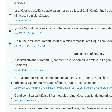
Ier 8.22
;
ţara vă este pustiită, cetăţile vă sunt arse de foc, străinii vă mănâncă ogo
7
nimicesc ca nişte sălbatici.
Deut 28.51-52
;
Şi fiica Sionului a rămas ca o colibă în vie, ca o covergă într-un câmp de
8
Iov 27.18
;
Pl
;
Ier 4.17
;
De nu ne-ar fi lăsat Domnul oştirilor o mică rămăşiţă, am fi ajuns ca S
9
Pl
;
Rom 9.29
;
Gen 19.24
;
Nu jertfe şi sărbători.
Ascultaţi cuvântul Domnului, căpetenii ale Sodomei! Ia aminte la Legea
10
Gomorei!
Deut 32.32
;
Ezec 16.46
;
„Ce-Mi trebuie Mie mulţimea jertfelor voastre, zice Domnul. Sunt sătul de 
11
grăsimea viţeilor; nu-Mi place sângele taurilor, oilor şi ţapilor.
1Sam 15.22
;
Ps 50.8-9
;
Ps 51.16
;
Prov 15.8
;
Prov 21.27
;
Isa 66.3
;
Ier 6.20
;
Ie
Când veniţi să vă înfăţişaţi înaintea Mea, cine vă cere astfel de lucruri, c
12
Ex 23.17
;
Ex 34.23
;
Nu mai aduceţi daruri de mâncare nefolositoare, căci Mi-e scârbă de tăm