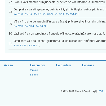
27
Sionul va fi mântuit prin judecată, şi cei ce se vor întoarce la Dumnezeu în
Dar pieirea va atinge pe toţi cei răzvrătiţi şi păcătoşi, şi cei ce părăsesc
28
Iov 31.3
;
Ps 1.6
;
Ps 5.6
;
Ps 73.27
;
Ps 92.9
;
Ps 104.35
;
Vă va fi ruşine de terebinţii în care găseaţi plăcere şi veţi roşi din pricina
29
Isa 57.5
;
Isa 65.3
;
Isa 66.17
;
30
căci veţi fi ca un terebint cu frunzele ofilite, ca o grădină care n-are apă.
Omul tare va fi ca un câlţ, şi lucrarea lui, ca o scânteie; amândoi vor ard
31
Ezec 32.21
;
Isa 43.17
;
Acasă
Despre noi
Ce credem
Donează
Viziune
Slujitori
1992 - 2011 Centrul Creştin Iaşi |
HTML