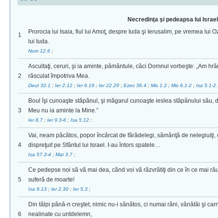
Necredinţa şi pedeapsa lui Israel
Prorocia lui Isaia, fiul lui Amoţ, despre Iuda şi Ierusalim, pe vremea lui O
1
lui Iuda.
Num 12.6
;
Ascultaţi, ceruri, şi ia aminte, pământule, căci Domnul vorbeşte: „Am hrăni
2
răsculat împotriva Mea.
Deut 32.1
;
Ier 2.12
;
Ier 6.19
;
Ier 22.29
;
Ezec 36.4
;
Mic 1.2
;
Mic 6.1-2
;
Isa 5.1-2
Boul îşi cunoaşte stăpânul, şi măgarul cunoaşte ieslea stăpânului său, 
3
Meu nu ia aminte la Mine.”
Ier 8.7
;
Ier 9.3-6
;
Isa 5.12
;
Vai, neam păcătos, popor încărcat de fărădelegi, sămânţă de nelegiuiţi, c
4
dispreţuit pe Sfântul lui Israel. I-au întors spatele…
Isa 57.3-4
;
Mat 3.7
;
Ce pedepse noi să vă mai dea, când voi vă răzvrătiţi din ce în ce mai rău
5
suferă de moarte!
Isa 9.13
;
Ier 2.30
;
Ier 5.3
;
Din tălpi până-n creştet, nimic nu-i sănătos, ci numai răni, vânătăi şi car
6
nealinate cu untdelemn,