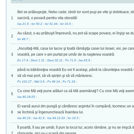
Bel se prăbuşeşte, Nebo cade; idolii lor sunt puşi pe vite şi dobitoace; ido
1
sarcină, o povară pentru vita obosită!
Isa 21.9
;
Ier 50.2
;
Ier 51.44
;
Ier 10.5
;
Au căzut, s-au prăbuşit împreună, nu pot să scape povara; ei înşişi se du
2
Ier 48.7
;
„Ascultaţi-Mă, casa lui Iacov şi toată rămăşiţa casei lui Israel, voi, pe ca
3
voastră, pe care v-am purtat pe umăr de la naşterea voastră:
Ex 17.4
;
Deut 1.31
;
Deut 32.11
;
Ps 71.6
;
Isa 63.9
;
până la bătrâneţea voastră Eu voi fi acelaşi, până la cărunteţea voastră vă
4
să vă mai port, să vă sprijin şi să vă mântuiesc.
Ps 102.27
;
Mal 3.6
;
Ps 48.14
;
Ps 71.18
;
Cu cine Mă veţi pune alături ca să Mă asemănaţi? Cu cine Mă veţi asemă
5
Isa 40.18-25
;
Ei varsă aurul din pungă şi cântăresc argintul în cumpănă; tocmesc un a
6
se închină şi îngenunchează înaintea lui.
Isa 40.19
;
Isa 41.6
;
Isa 44.12-19
;
Ier 10.3
;
Îl poartă, îl iau pe umăr, îl pun la locul lui; acolo rămâne, şi nu se mişcă di
7
răspunde, nici nu-i scapă din nevoie.