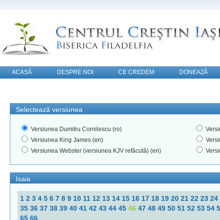
ACASĂ
DESPRE NOI
CE CREDEM
DONEAZĂ
CONTACT
Selectează versiunea
Versiunea Dumitru Cornilescu (ro)
Versi
Versiunea King James (en)
Versi
Versiunea Webster (versiunea KJV refăcută) (en)
Versi
Isaia
1
2
3
4
5
6
7
8
9
10
11
12
13
14
15
16
17
18
19
20
21
22
23
24
35
36
37
38
39
40
41
42
43
44
45
46
47
48
49
50
51
52
53
54
65
66