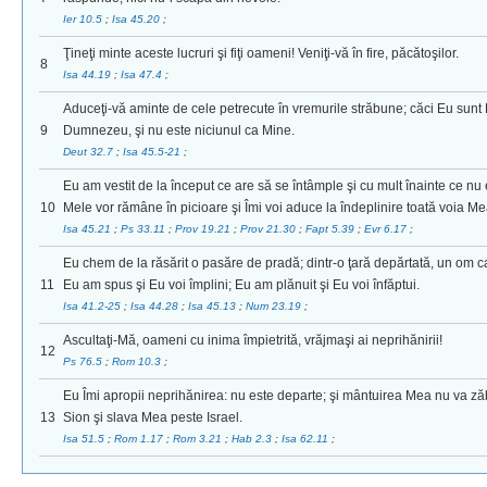
Ier 10.5
;
Isa 45.20
;
Ţineţi minte aceste lucruri şi fiţi oameni! Veniţi-vă în fire, păcătoşilor.
8
Isa 44.19
;
Isa 47.4
;
Aduceţi-vă aminte de cele petrecute în vremurile străbune; căci Eu sunt 
9
Dumnezeu, şi nu este niciunul ca Mine.
Deut 32.7
;
Isa 45.5-21
;
Eu am vestit de la început ce are să se întâmple şi cu mult înainte ce nu e
10
Mele vor rămâne în picioare şi Îmi voi aduce la îndeplinire toată voia Me
Isa 45.21
;
Ps 33.11
;
Prov 19.21
;
Prov 21.30
;
Fapt 5.39
;
Evr 6.17
;
Eu chem de la răsărit o pasăre de pradă; dintr-o ţară depărtată, un om c
11
Eu am spus şi Eu voi împlini; Eu am plănuit şi Eu voi înfăptui.
Isa 41.2-25
;
Isa 44.28
;
Isa 45.13
;
Num 23.19
;
Ascultaţi-Mă, oameni cu inima împietrită, vrăjmaşi ai neprihănirii!
12
Ps 76.5
;
Rom 10.3
;
Eu Îmi apropii neprihănirea: nu este departe; şi mântuirea Mea nu va z
13
Sion şi slava Mea peste Israel.
Isa 51.5
;
Rom 1.17
;
Rom 3.21
;
Hab 2.3
;
Isa 62.11
;