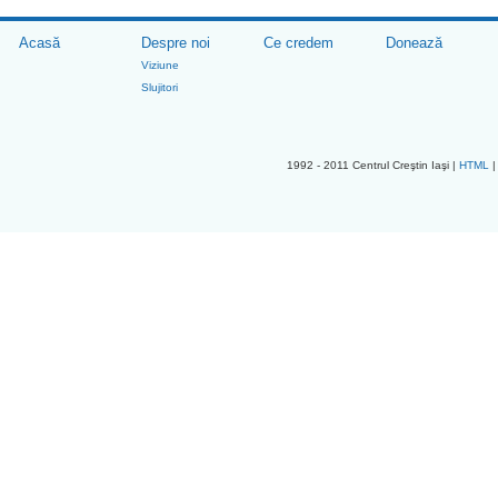
Acasă
Despre noi
Ce credem
Donează
Viziune
Slujitori
1992 - 2011 Centrul Creştin Iaşi |
HTML