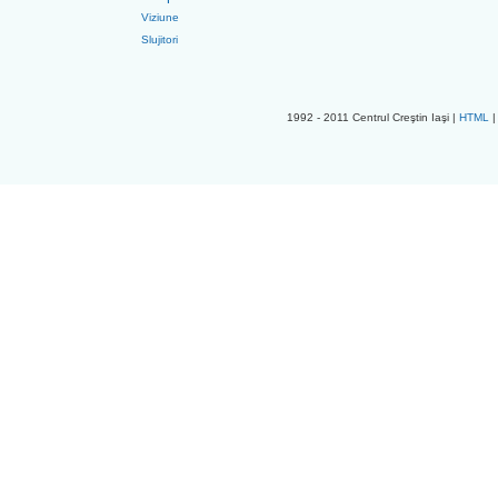
Viziune
Slujitori
1992 - 2011 Centrul Creştin Iaşi |
HTML