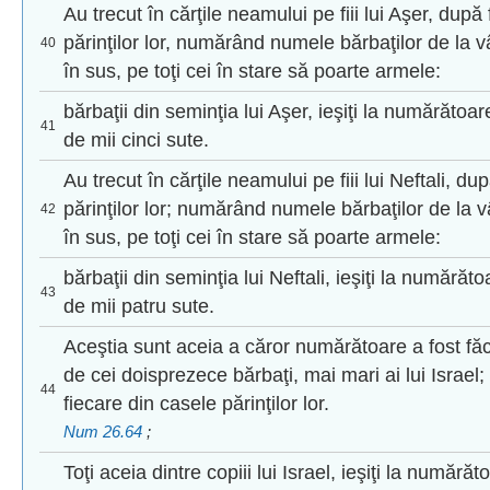
Au trecut în cărţile neamului pe fiii lui Aşer, după 
părinţilor lor, numărând numele bărbaţilor de la 
40
în sus, pe toţi cei în stare să poarte armele:
bărbaţii din seminţia lui Aşer, ieşiţi la numărătoar
41
de mii cinci sute.
Au trecut în cărţile neamului pe fiii lui Neftali, du
părinţilor lor; numărând numele bărbaţilor de la 
42
în sus, pe toţi cei în stare să poarte armele:
bărbaţii din seminţia lui Neftali, ieşiţi la numărătoa
43
de mii patru sute.
Aceştia sunt aceia a căror numărătoare a fost făc
de cei doisprezece bărbaţi, mai mari ai lui Israel
44
fiecare din casele părinţilor lor.
Num 26.64
;
Toţi aceia dintre copiii lui Israel, ieşiţi la numără