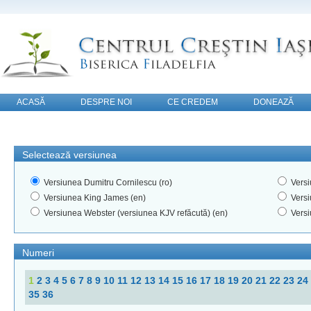
ACASĂ
DESPRE NOI
CE CREDEM
DONEAZĂ
CONTACT
Selectează versiunea
Versiunea Dumitru Cornilescu (ro)
Versi
Versiunea King James (en)
Versi
Versiunea Webster (versiunea KJV refăcută) (en)
Versi
Numeri
1
2
3
4
5
6
7
8
9
10
11
12
13
14
15
16
17
18
19
20
21
22
23
24
35
36