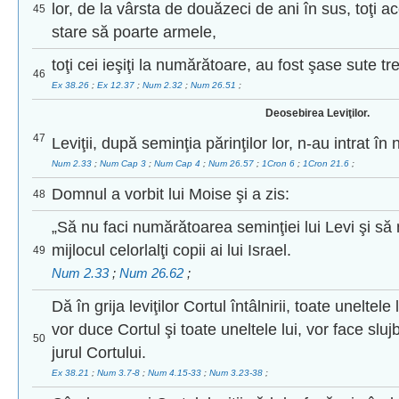
lor, de la vârsta de douăzeci de ani în sus, toţi ac
45
stare să poarte armele,
toţi cei ieşiţi la numărătoare, au fost şase sute tre
46
Ex 38.26
;
Ex 12.37
;
Num 2.32
;
Num 26.51
;
Deosebirea Leviţilor.
47
Leviţii, după seminţia părinţilor lor, n-au intrat 
Num 2.33
;
Num Cap 3
;
Num Cap 4
;
Num 26.57
;
1Cron 6
;
1Cron 21.6
;
Domnul a vorbit lui Moise şi a zis:
48
„Să nu faci numărătoarea seminţiei lui Levi şi să
mijlocul celorlalţi copii ai lui Israel.
49
Num 2.33
;
Num 26.62
;
Dă în grija leviţilor Cortul întâlnirii, toate uneltele 
vor duce Cortul şi toate uneltele lui, vor face slujb
50
jurul Cortului.
Ex 38.21
;
Num 3.7-8
;
Num 4.15-33
;
Num 3.23-38
;