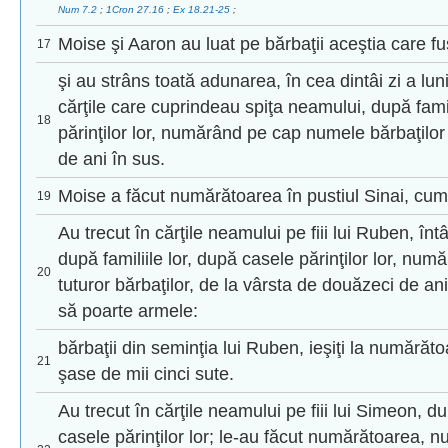
Num 7.2
;
1Cron 27.16
;
Ex 18.21-25
;
Moise şi Aaron au luat pe bărbaţii aceştia care 
17
şi au strâns toată adunarea, în cea dintâi zi a luni
cărţile care cuprindeau spiţa neamului, după famil
18
părinţilor lor, numărând pe cap numele bărbaţilor
de ani în sus.
Moise a făcut numărătoarea în pustiul Sinai, cum
19
Au trecut în cărţile neamului pe fiii lui Ruben, întâi
după familiile lor, după casele părinţilor lor, n
20
tuturor bărbaţilor, de la vârsta de douăzeci de ani 
să poarte armele:
bărbaţii din seminţia lui Ruben, ieşiţi la numărăto
21
şase de mii cinci sute.
Au trecut în cărţile neamului pe fiii lui Simeon, du
casele părinţilor lor; le-au făcut numărătoarea,