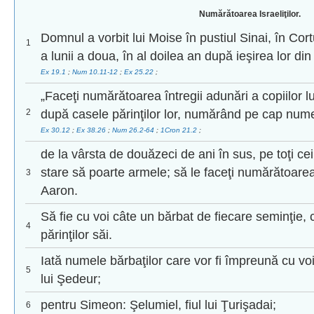
Numărătoarea Israeliţilor.
Domnul a vorbit lui Moise în pustiul Sinai, în Cortul
1
a lunii a doua, în al doilea an după ieşirea lor din 
Ex 19.1
;
Num 10.11-12
;
Ex 25.22
;
„Faceţi numărătoarea întregii adunări a copiilor lui
2
după casele părinţilor lor, numărând pe cap numel
Ex 30.12
;
Ex 38.26
;
Num 26.2-64
;
1Cron 21.2
;
de la vârsta de douăzeci de ani în sus, pe toţi cei
stare să poarte armele; să le faceţi numărătoarea 
3
Aaron.
Să fie cu voi câte un bărbat de fiecare seminţie,
4
părinţilor săi.
Iată numele bărbaţilor care vor fi împreună cu voi:
5
lui Şedeur;
pentru Simeon: Şelumiel, fiul lui Ţurişadai;
6