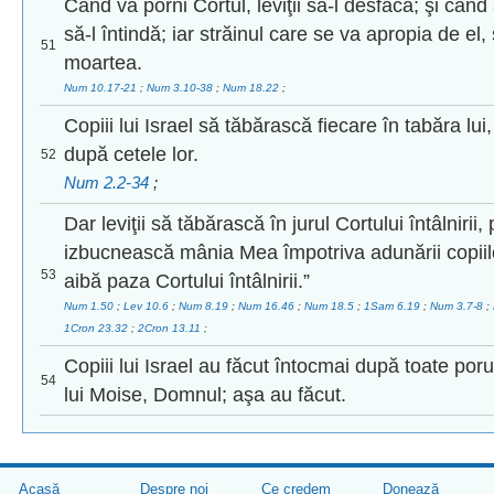
Când va porni Cortul, leviţii să-l desfacă; şi când s
să-l întindă; iar străinul care se va apropia de el,
51
moartea.
Num 10.17-21
;
Num 3.10-38
;
Num 18.22
;
Copiii lui Israel să tăbărască fiecare în tabăra lui,
după cetele lor.
52
Num 2.2-34
;
Dar leviţii să tăbărască în jurul Cortului întâlnirii
izbucnească mânia Mea împotriva adunării copiilor l
53
aibă paza Cortului întâlnirii.”
Num 1.50
;
Lev 10.6
;
Num 8.19
;
Num 16.46
;
Num 18.5
;
1Sam 6.19
;
Num 3.7-8
;
1Cron 23.32
;
2Cron 13.11
;
Copiii lui Israel au făcut întocmai după toate por
54
lui Moise, Domnul; aşa au făcut.
Acasă
Despre noi
Ce credem
Donează