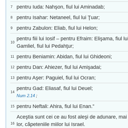
pentru Iuda: Nahşon, fiul lui Aminadab;
7
pentru Isahar: Netaneel, fiul lui Ţuar;
8
pentru Zabulon: Eliab, fiul lui Helon;
9
pentru fiii lui Iosif – pentru Efraim: Elişama, fiul
10
Gamliel, fiul lui Pedahţur;
pentru Beniamin: Abidan, fiul lui Ghideoni;
11
pentru Dan: Ahiezer, fiul lui Amişadai;
12
pentru Aşer: Paguiel, fiul lui Ocran;
13
pentru Gad: Eliasaf, fiul lui Deuel;
14
Num 2.14
;
pentru Neftali: Ahira, fiul lui Enan.”
15
Aceştia sunt cei ce au fost aleşi de adunare, mai m
16
lor, căpeteniile miilor lui Israel.