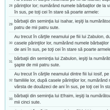
părinţilor lor; numărând numele bărbaţilor de la 
28
în sus, pe toţi cei în stare să poarte armele:
bărbaţii din seminţia lui Isahar, ieşiţi la numărătoa
29
patru de mii patru sute.
Au trecut în cărţile neamului pe fiii lui Zabulon, d
casele părinţilor lor, numărând numele bărbaţilor
30
de ani în sus, pe toţi cei în stare să poarte armel
bărbaţii din seminţia lui Zabulon, ieşiţi la numărăt
31
şapte de mii patru sute.
Au trecut în cărţile neamului dintre fiii lui Iosif, pe
familiile lor, după casele părinţilor lor, numărând
32
vârsta de douăzeci de ani în sus, pe toţi cei în s
bărbaţii din seminţia lui Efraim, ieşiţi la numărăt
33
mii cinci sute.