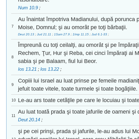
Num 10.9
;
Au înaintat împotriva Madianului, după porunca p
7
Moise, Domnul; şi au omorât pe toţi bărbaţii.
Deut 20.13
;
Jud 21.11
;
1Sam 27.9
;
1Imp 11.15
;
Jud 6.1-33
;
Împreună cu toţi ceilalţi, au omorât şi pe împăraţi
Rechem, Ţur, Hur şi Reba, cei cinci împăraţi ai M
8
sabia şi pe Balaam, fiul lui Beor.
Ios 13.21
;
Ios 13.22
;
Copiii lui Israel au luat prinse pe femeile madianiţi
9
jefuit toate vitele, toate turmele şi toate bogăţiile.
Le-au ars toate cetăţile pe care le locuiau şi toate
10
Au luat toată prada şi toate jafurile de oameni şi
11
Deut 20.14
;
şi pe cei prinşi, prada şi jafurile, le-au adus lui M