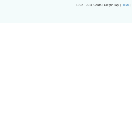
1992 - 2011 Centrul Creştin Iaşi |
HTML