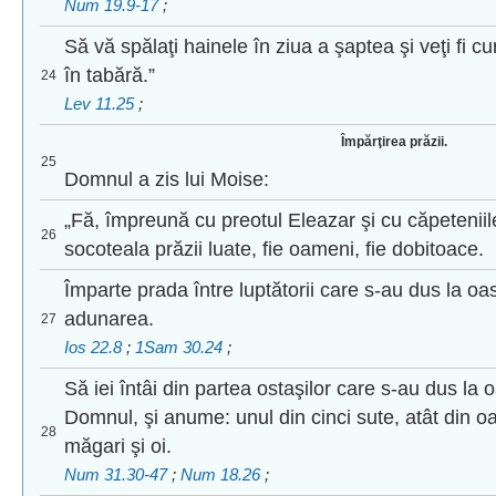
Num 19.9-17
;
Să vă spălaţi hainele în ziua a şaptea şi veţi fi cur
în tabără.”
24
Lev 11.25
;
Împărţirea prăzii.
25
Domnul a zis lui Moise:
„Fă, împreună cu preotul Eleazar şi cu căpeteniil
26
socoteala prăzii luate, fie oameni, fie dobitoace.
Împarte prada între luptătorii care s-au dus la oas
adunarea.
27
Ios 22.8
;
1Sam 30.24
;
Să iei întâi din partea ostaşilor care s-au dus la 
Domnul, şi anume: unul din cinci sute, atât din oa
28
măgari şi oi.
Num 31.30-47
;
Num 18.26
;