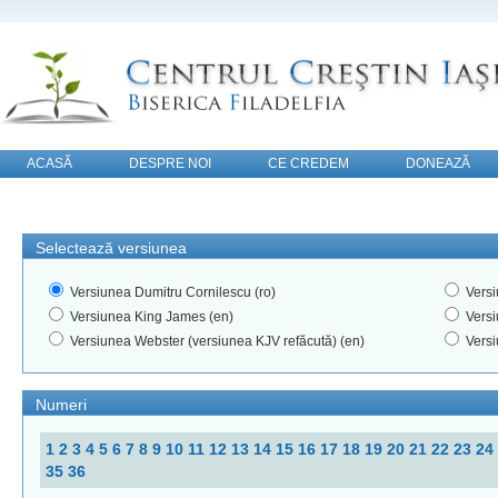
ACASĂ
DESPRE NOI
CE CREDEM
DONEAZĂ
CONTACT
Selectează versiunea
Versiunea Dumitru Cornilescu (ro)
Versi
Versiunea King James (en)
Versi
Versiunea Webster (versiunea KJV refăcută) (en)
Versi
Numeri
1
2
3
4
5
6
7
8
9
10
11
12
13
14
15
16
17
18
19
20
21
22
23
24
35
36