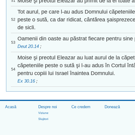
Moise şi preotul Eleazar au primit de la ei toate a
51
Tot aurul, pe care l-au adus Domnului căpeteniile
peste o sută, ca dar ridicat, cântărea şaisprezece
52
de sicli.
Oamenii din oaste au păstrat fiecare pentru sine
53
Deut 20.14
;
Moise şi preotul Eleazar au luat aurul de la căpet
căpeteniile peste o sută şi l-au adus în Cortul înt
54
pentru copiii lui Israel înaintea Domnului.
Ex 30.16
;
Acasă
Despre noi
Ce credem
Donează
Viziune
Slujitori