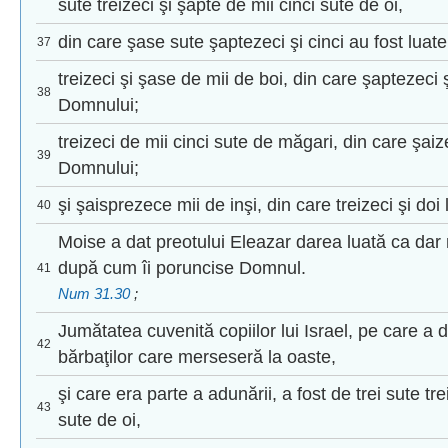
sute treizeci şi şapte de mii cinci sute de oi,
din care şase sute şaptezeci şi cinci au fost lua
37
treizeci şi şase de mii de boi, din care şaptezeci ş
38
Domnului;
treizeci de mii cinci sute de măgari, din care şaiz
39
Domnului;
şi şaisprezece mii de inşi, din care treizeci şi do
40
Moise a dat preotului Eleazar darea luată ca dar 
după cum îi poruncise Domnul.
41
Num 31.30
;
Jumătatea cuvenită copiilor lui Israel, pe care a 
42
bărbaţilor care merseseră la oaste,
şi care era parte a adunării, a fost de trei sute tre
43
sute de oi,