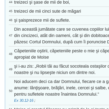
treizeci şi şase de mii de boi,
44
treizeci de mii cinci sute de măgari
45
şi şaisprezece mii de suflete.
46
Din această jumătate care se cuvenea copiilor lui
din cincizeci, atât din oameni, cât şi din dobitoace;
47
păzesc Cortul Domnului, după cum îi poruncise 
Căpeteniile oştirii, căpeteniile peste o mie şi căp
48
apropiat de Moise
şi i-au zis: „Robii tăi au făcut socoteala ostaşilo
49
noastre şi nu lipseşte niciun om dintre noi.
Noi aducem deci ca dar Domnului, fiecare ce a găs
anume: lănţişoare, brăţări, inele, cercei şi salbe,
50
pentru sufletele noastre înaintea Domnului.”
Ex 30.12-16
;