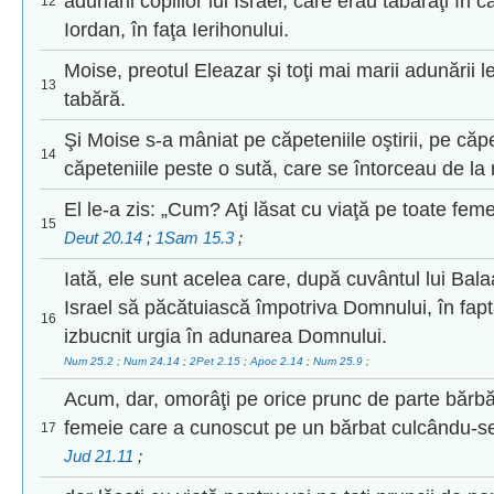
adunării copiilor lui Israel, care erau tăbărâţi în
12
Iordan, în faţa Ierihonului.
Moise, preotul Eleazar şi toţi mai marii adunării le
13
tabără.
Şi Moise s-a mâniat pe căpeteniile oştirii, pe căp
14
căpeteniile peste o sută, care se întorceau de la 
El le-a zis: „Cum? Aţi lăsat cu viaţă pe toate feme
15
Deut 20.14
;
1Sam 15.3
;
Iată, ele sunt acelea care, după cuvântul lui Balaa
Israel să păcătuiască împotriva Domnului, în fapta
16
izbucnit urgia în adunarea Domnului.
Num 25.2
;
Num 24.14
;
2Pet 2.15
;
Apoc 2.14
;
Num 25.9
;
Acum, dar, omorâţi pe orice prunc de parte bărbă
femeie care a cunoscut pe un bărbat culcându-se
17
Jud 21.11
;