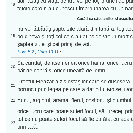
dar lăsaţi cu viaţă pentru voi pe toţi pruncii de p
18
fetele care n-au cunoscut împreunarea cu un băr
Curăţirea căpeteniilor şi ostaşilor
Iar voi tăbărâţi şapte zile afară din tabără; toţi ac
19
pe cineva şi toţi cei ce s-au atins de vreun mort să
şaptea zi, ei şi cei prinşi de voi.
Num 5.2
;
Num 19.11
;
Să curăţaţi de asemenea orice haină, orice lucru 
20
păr de capră şi orice unealtă de lemn.”
Preotul Eleazar a zis ostaşilor care se duseseră l
21
poruncit prin legea pe care a dat-o lui Moise, Do
Aurul, argintul, arama, fierul, cositorul şi plumbul,
22
orice lucru care poate suferi focul, să-l treceţi pr
tot ce nu poate suferi focul să fie curăţat cu apa d
23
prin apă.