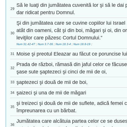
Să le luaţi din jumătatea cuvenită lor şi să le dai
29
dar ridicat pentru Domnul.
Şi din jumătatea care se cuvine copiilor lui Israel 
atât din oameni, cât şi din boi, măgari şi oi, din or
30
leviţilor care păzesc Cortul Domnului.”
Num 31.42-47
;
Num 3.7-36
;
Num 18.3-4
;
Num 18.8-19
;
Moise şi preotul Eleazar au făcut ce poruncise l
31
Prada de război, rămasă din jaful celor ce făcuse
32
şase sute şaptezeci şi cinci de mii de oi,
şaptezeci şi două de mii de boi,
33
şaizeci şi una de mii de măgari
34
şi treizeci şi două de mii de suflete, adică feme
35
împreunarea cu un bărbat.
Jumătatea care alcătuia partea celor ce se dusese
36