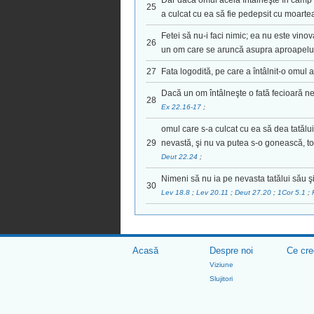
Dar dacă omul acela întâlneşte în câmp p
25
a culcat cu ea să fie pedepsit cu moarte
Fetei să nu-i faci nimic; ea nu este vin
26
un om care se aruncă asupra aproapelui 
27
Fata logodită, pe care a întâlnit-o omul a
Dacă un om întâlneşte o fată fecioară nel
28
Ex 22.16-17
;
omul care s-a culcat cu ea să dea tatălui f
29
nevastă, şi nu va putea s-o gonească, toa
Deut 22.24
;
Nimeni să nu ia pe nevasta tatălui său şi 
30
Lev 18.8
;
Lev 20.11
;
Deut 27.20
;
1Cor 5.1
;
Acasă
Despre noi
Ce cr
Viziune
Slujitori