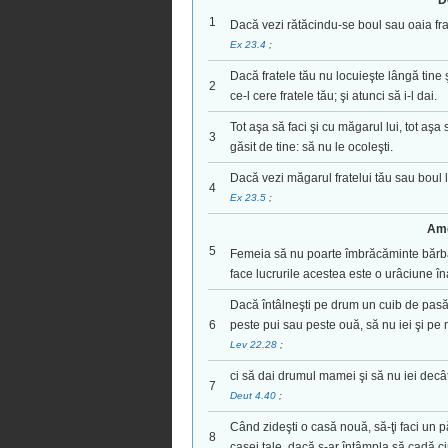
D
1
Dacă vezi rătăcindu-se boul sau oaia fratel
Ex 23.4
;
Dacă fratele tău nu locuieşte lângă tine ş
2
ce-l cere fratele tău; şi atunci să i-l dai.
Tot aşa să faci şi cu măgarul lui, tot aşa s
3
găsit de tine: să nu le ocoleşti.
Dacă vezi măgarul fratelui tău sau boul lui
4
Ex 23.5
;
Ame
5
Femeia să nu poarte îmbrăcăminte bărbăt
face lucrurile acestea este o urâciune 
Dacă întâlneşti pe drum un cuib de pasă
6
peste pui sau peste ouă, să nu iei şi pe 
Lev 22.28
;
ci să dai drumul mamei şi să nu iei decât pu
7
Deut 4.40
;
Când zideşti o casă nouă, să-ţi faci un 
8
casei tale, dacă s-ar întâmpla să cadă c