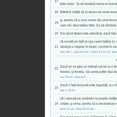
17
fetei mele.” Şi să desfacă haina ei înainte
18
Bătrânii cetăţii să ia atunci pe omul ace
şi, pentru că a scos nume rău unei fecioa
19
care să-i dea tatălui fetei. Ea să rămână 
20
Dar dacă faptul este adevărat, dacă fata 
să scoată pe fată la uşa casei tatălui ei;
21
săvârşit o mişelie în Israel, curvind în cas
Gen 34.7
;
Jud 20.6-10
;
2Sam 13.12-13
;
Deu
Dacă se va găsi un bărbat culcat cu o fe
22
femeia, şi femeia. Să cureţi astfel răul din
Lev 20.10
;
Ioan 8.5
;
Dacă o fată fecioară este logodită, şi o î
23
Mat 1.18-19
;
să-i aduceţi pe amândoi la poarta cetăţii,
24
cetate, şi omul, pentru că a necinstit pe 
Deut 21.14
;
Deut 22.21-22
;