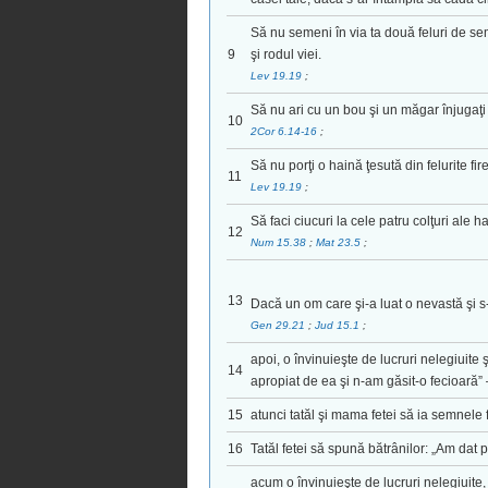
Să nu semeni în via ta două feluri de se
9
şi rodul viei.
Lev 19.19
;
Să nu ari cu un bou şi un măgar înjugaţ
10
2Cor 6.14-16
;
Să nu porţi o haină ţesută din felurite fir
11
Lev 19.19
;
Să faci ciucuri la cele patru colţuri ale ha
12
Num 15.38
;
Mat 23.5
;
13
Dacă un om care şi-a luat o nevastă şi s
Gen 29.21
;
Jud 15.1
;
apoi, o învinuieşte de lucruri nelegiuit
14
apropiat de ea şi n-am găsit-o fecioară” 
15
atunci tatăl şi mama fetei să ia semnele fe
16
Tatăl fetei să spună bătrânilor: „Am dat 
acum o învinuieşte de lucruri nelegiuite, 