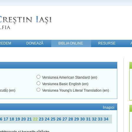
REDEM
DONEAZĂ
BIBLIA ONLINE
RESURSE
Versiunea American Standard (en)
Versiunea Basic English (en)
cută) (en)
Versiunea Young's Literal Translation (en)
Inapoi
16
17
18
19
20
21
22
23
24
25
26
27
28
29
30
31
32
33
34