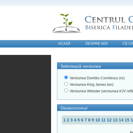
ACASĂ
DESPRE NOI
CE C
CONTACT
Selectează versiunea
Versiunea Dumitru Cornilescu (ro)
Versiunea King James (en)
Versiunea Webster (versiunea KJV refă
Deuteronomul
1
2
3
4
5
6
7
8
9
10
11
12
13
14
15