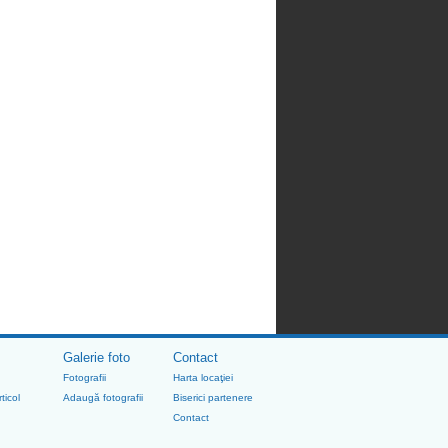
Galerie foto
Contact
Fotografii
Harta locaţiei
ticol
Adaugă fotografii
Biserici partenere
Contact