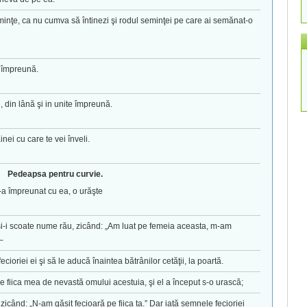
minţe, ca nu cumva să întinezi şi rodul seminţei pe care ai semănat-o
i împreună.
e, din lână şi in unite împreună.
inei cu care te vei înveli.
Pedeapsa pentru curvie.
-a împreunat cu ea, o urăşte
e şi-i scoate nume rău, zicând: „Am luat pe femeia aceasta, m-am
–
cioriei ei şi să le aducă înaintea bătrânilor cetăţii, la poartă.
pe fiica mea de nevastă omului acestuia, şi el a început s-o urască;
zicând: „N-am găsit fecioară pe fiica ta.” Dar iată semnele fecioriei