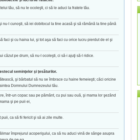
obitoacele şi lucrurile rătăcite.
ui tău, să nu le ocoleşti, ci să le aduci la fratele tău.
i nu-l cunoşti, să iei dobitocul la tine acasă şi să rămână la tine până
ă faci şi cu haina lui, şi tot aşa să faci cu orice lucru pierdut de el şi
 căzut pe drum, să nu-l ocoleşti, ci să-i ajuţi să-l ridice.
stecul seminţelor şi ţesăturilor.
ească, şi bărbatul să nu se îmbrace cu haine femeieşti; căci oricine
înaintea Domnului Dumnezeului tău.
re, într-un copac sau pe pământ, cu pui sau ouă, şi mama lor şezând
mama şi pe puii ei,
ii, ca să fii fericit şi să ai zile multe.
pălimar împrejurul acoperişului, ca să nu aduci vină de sânge asupra
ineva de pe ea.