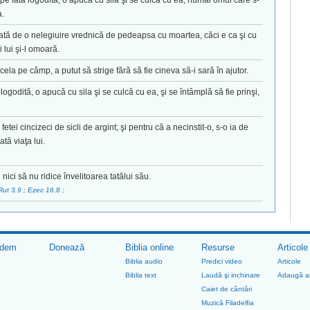
e fata logodită, o apucă cu sila şi se culcă cu ea, numai omul care s-
a.
ovată de o nelegiuire vrednică de pedeapsa cu moartea, căci e ca şi cu
lui şi-l omoară.
cela pe câmp, a putut să strige fără să fie cineva să-i sară în ajutor.
ogodită, o apucă cu sila şi se culcă cu ea, şi se întâmplă să fie prinşi,
etei cincizeci de sicli de argint; şi pentru că a necinstit-o, s-o ia de
tă viaţa lui.
nici să nu ridice învelitoarea tatălui său.
Rut 3.9
;
Ezec 16.8
;
edem
Donează
Biblia online
Resurse
Articole
Biblia audio
Predici video
Articole
Biblia text
Laudă şi inchinare
Adaugă ar
Caiet de cântări
Muzică Filadelfia