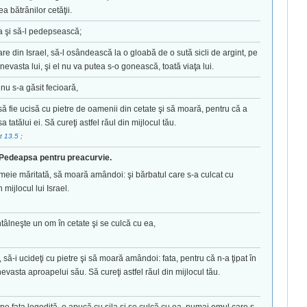
a bătrânilor cetăţii.
la şi să-l pedepsească;
re din Israel, să-l osândească la o gloabă de o sută sicli de argint, pe
nevasta lui, şi el nu va putea s-o gonească, toată viaţa lui.
nu s-a găsit fecioară,
 să fie ucisă cu pietre de oamenii din cetate şi să moară, pentru că a
a tatălui ei. Să cureţi astfel răul din mijlocul tău.
t 13.5
;
Pedeapsa pentru preacurvie.
meie măritată, să moară amândoi: şi bărbatul care s-a culcat cu
 mijlocul lui Israel.
ntâlneşte un om în cetate şi se culcă cu ea,
 să-i ucideţi cu pietre şi să moară amândoi: fata, pentru că n-a ţipat în
nevasta aproapelui său. Să cureţi astfel răul din mijlocul tău.