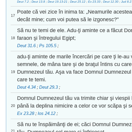
Deut 7.2
;
Deut 13.8
;
Deut 19.13-21
;
Deut 25.12
;
Ex 23.33
;
Deut 12.30
;
Jud 8.
Poate că vei zice în inima ta: „Neamurile aceste
17
decât mine; cum voi putea să le izgonesc?”
Să nu te temi de ele. Adu-ţi aminte ce a făcut D
faraon şi întregului Egipt;
18
Deut 31.6
;
Ps 105.5
;
adu-ţi aminte de marile încercări pe care ţi le-au 
semnele, de mâna tare şi de braţul întins cu car
Dumnezeul tău. Aşa va face Domnul Dumnezeul t
19
care te temi.
Deut 4.34
;
Deut 29.3
;
Domnul Dumnezeul tău va trimite chiar şi viespii 
până la deplina nimicire a celor ce vor scăpa şi 
20
Ex 23.28
;
Ios 24.12
;
Să nu te înspăimânţi de ei; căci Domnul Dumnezeu
21