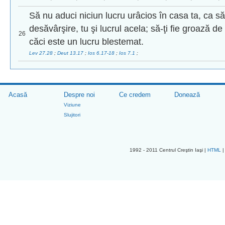
Să nu aduci niciun lucru urâcios în casa ta, ca să 
desăvârşire, tu şi lucrul acela; să-ţi fie groază de 
26
căci este un lucru blestemat.
Lev 27.28
;
Deut 13.17
;
Ios 6.17-18
;
Ios 7.1
;
Acasă
Despre noi
Ce credem
Donează
Viziune
Slujitori
1992 - 2011 Centrul Creştin Iaşi |
HTML