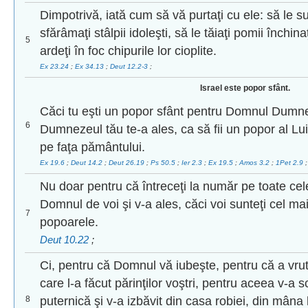
Dimpotrivă, iată cum să vă purtaţi cu ele: să le sur
sfărâmaţi stâlpii idoleşti, să le tăiaţi pomii închin
5
ardeţi în foc chipurile lor cioplite.
Ex 23.24
;
Ex 34.13
;
Deut 12.2-3
;
Israel este popor sfânt.
Căci tu eşti un popor sfânt pentru Domnul Dumn
6
Dumnezeul tău te-a ales, ca să fii un popor al Lu
pe faţa pământului.
Ex 19.6
;
Deut 14.2
;
Deut 26.19
;
Ps 50.5
;
Ier 2.3
;
Ex 19.5
;
Amos 3.2
;
1Pet 2.9
;
Nu doar pentru că întreceţi la număr pe toate cele
Domnul de voi şi v-a ales, căci voi sunteţi cel mai
7
popoarele.
Deut 10.22
;
Ci, pentru că Domnul vă iubeşte, pentru că a vrut
care l-a făcut părinţilor voştri, pentru aceea v-
8
puternică şi v-a izbăvit din casa robiei, din mâna 