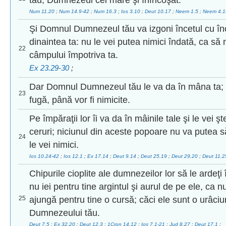
tău, Dumnezeul cel mare şi înfricoşat.
Num 11.20
;
Num 14.9-42
;
Num 16.3
;
Ios 3.10
;
Deut 10.17
;
Neem 1.5
;
Neem 4.
Şi Domnul Dumnezeul tău va izgoni încetul cu în
dinaintea ta: nu le vei putea nimici îndată, ca să
22
câmpului împotriva ta.
Ex 23.29-30
;
Dar Domnul Dumnezeul tău le va da în mâna ta; ş
23
fugă, până vor fi nimicite.
Pe împăraţii lor îi va da în mâinile tale şi le vei
ceruri; niciunul din aceste popoare nu va putea s
24
le vei nimici.
Ios 10.24-42
;
Ios 12.1
;
Ex 17.14
;
Deut 9.14
;
Deut 25.19
;
Deut 29.20
;
Deut 11.
Chipurile cioplite ale dumnezeilor lor să le ardeţi 
nu iei pentru tine argintul şi aurul de pe ele, ca 
25
ajungă pentru tine o cursă; căci ele sunt o urâci
Dumnezeului tău.
Deut 7.5
;
Ex 32.20
;
Deut 12.3
;
1Cron 14.12
;
Ios 7.1-21
;
Jud 8.27
;
Deut 17.1
;