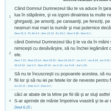
Nimicirea Cananiţilor şi a idolilor l
Când Domnul Dumnezeul tău te va aduce în ţara în
lua în stăpânire, şi va izgoni dinaintea ta multe n
1
ghirgasiţi, pe amoriţi, pe canaaniţi, pe fereziţi, pe 
neamuri mai mari la număr şi mai puternice decât
Deut 31.3
;
Ps 44.2-3
;
Gen 15.19
;
Ex 33.2
;
Deut 4.38
;
Deut 9.1
;
când Domnul Dumnezeul tău ţi le va da în mâini şi
nimiceşti cu desăvârşire, să nu închei legământ c
2
ele.
Deut 7.23
;
Deut 23.14
;
Num 33.52
;
Deut 20.16-17
;
Ios 6.17
;
Ios 8.24
;
Ios 9.24
34.12-16
;
Jud 2.2
;
Deut 20.10
;
Ios 2.14
;
Ios 9.18
;
Jud 1.24
;
Să nu te încuscreşti cu popoarele acestea, să nu 
3
fiii lor şi să nu iei pe fetele lor de neveste pentru fii
Ios 23.12
;
1Imp 11.2
;
Ezra 9.2
;
căci ar abate de la Mine pe fiii tăi şi ar sluji ast
S-ar aprinde de mânie împotriva voastră şi te-ar 
4
Deut 6.15
;