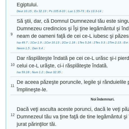
Egiptului.
Deut 10.15
;
Ex 32.13
;
Ps 105.8-10
;
Luc 1.55-73
;
Ex 13.3-14
;
Să ştii, dar, că Domnul Dumnezeul tău este sing
Dumnezeu credincios şi Îşi ţine legământul şi înd
9
neam de oameni faţă de cei ce-L iubesc şi păzesc
Isa 49.7
;
1Cor 1.9
;
1Cor 10.13
;
2Cor 1.18
;
1Tes 5.24
;
2Tes 3.3
;
2Tim 2.13
;
Evr
Neem 1.5
;
Dan 9.4
;
Dar răsplăteşte îndată pe cei ce-L urăsc şi-i pier
10
celui ce-L urăşte, ci-i răsplăteşte îndată.
Isa 59.18
;
Num 1.2
;
Deut 32.35
;
De aceea păzeşte poruncile, legile şi rânduielile p
11
împlineşte-le.
Noi îndemnuri.
Dacă veţi asculta aceste porunci, dacă le veţi păz
12
Dumnezeul tău va ţine faţă de tine legământul şi
jurat părinţilor tăi.