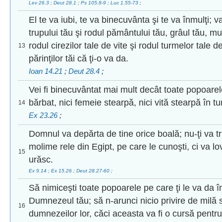
Lev 26.3
;
Deut 28.1
;
Ps 105.8-9
;
Luc 1.55-73
;
El te va iubi, te va binecuvânta şi te va înmulţi; 
trupului tău şi rodul pământului tău, grâul tău, m
rodul cirezilor tale de vite şi rodul turmelor tale de
13
părinţilor tăi că ţi-o va da.
Ioan 14.21
;
Deut 28.4
;
Vei fi binecuvântat mai mult decât toate popoarele; 
bărbat, nici femeie stearpă, nici vită stearpă în tu
14
Ex 23.26
;
Domnul va depărta de tine orice boală; nu-ţi va tr
molime rele din Egipt, pe care le cunoşti, ci va lov
15
urăsc.
Ex 9.14
;
Ex 15.26
;
Deut 28.27-60
;
Să nimiceşti toate popoarele pe care ţi le va da
Dumnezeul tău; să n-arunci nicio privire de milă s
16
dumnezeilor lor, căci aceasta va fi o cursă pentru