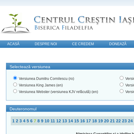
ACASĂ
DESPRE NOI
CE CREDEM
DONEAZĂ
CONTACT
Selectează versiunea
Versiunea Dumitru Cornilescu (ro)
Versi
Versiunea King James (en)
Versi
Versiunea Webster (versiunea KJV refăcută) (en)
Versi
Deuteronomul
1
2
3
4
5
6
7
8
9
10
11
12
13
14
15
16
17
18
19
20
21
22
23
24